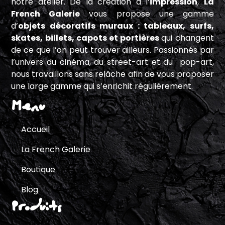
notre atelier. De la création à l’
impression
,
La
French Galerie
vous propose une gamme
d’
objets décoratifs muraux : tableaux, surfs,
skates, billets, capots et portières
qui changent
de ce que l’on peut trouver ailleurs. Passionnés par
l’univers du cinéma, du street-art et du pop-art,
nous travaillons sans relâche afin de vous proposer
une large gamme qui s’enrichit régulièrement.
Menu
Accueil
La French Galerie
Boutique
Blog
Produits