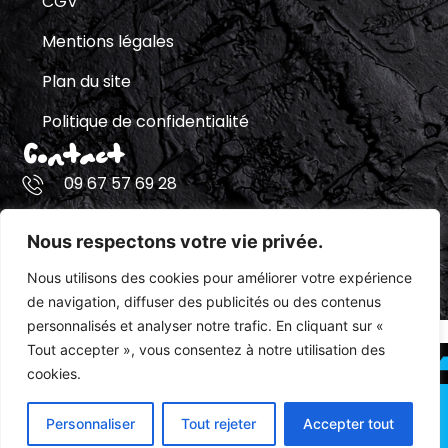
CGV
Mentions légales
Plan du site
Politique de confidentialité
Contact
09 67 57 69 28
Rue du Pont Saint-Jacques, 60540 Belle-
Nous respectons votre vie privée.
Église
Nous utilisons des cookies pour améliorer votre expérience
Contactez-nous
de navigation, diffuser des publicités ou des contenus
personnalisés et analyser notre trafic. En cliquant sur «
Tout accepter », vous consentez à notre utilisation des
cookies.
Un site réalisé et référencé avec par l’agence D2
Personnaliser
Tout rejeter
Accepter tout
PROD
/
Copyright © 2025