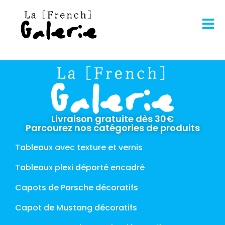
Livraison gratuite dès 30€
Parcourez nos catégories de produits
Tableaux avec texture et vernis
Tableaux plexi déporté encadré
Capots de Porsche décoratifs
Capot de Mustang décoratifs