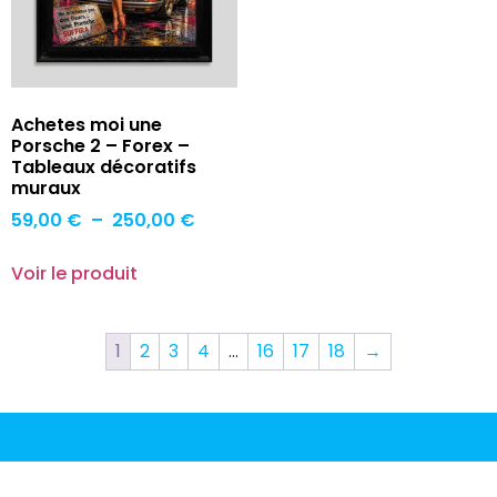
Achetes moi une
Porsche 2 – Forex –
Tableaux décoratifs
muraux
59,00
€
–
250,00
€
Voir le produit
1
2
3
4
…
16
17
18
→