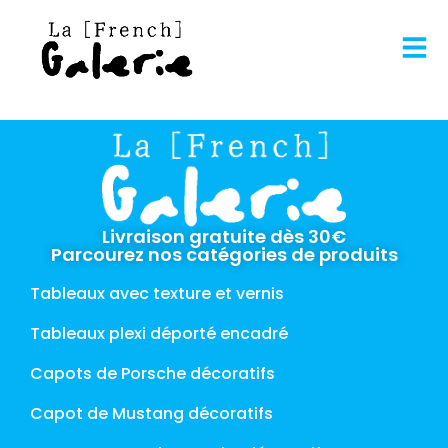
Livraison gratuite dès 30€
Parcourez nos catégories de produits
Tableaux avec texture et vernis
Tableaux plexi déporté encadré
Capots de Porsche décoratifs
Capot de Mustang décoratifs