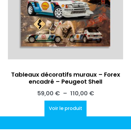
Tableaux décoratifs muraux – Forex
encadré – Peugeot Shell
59,00
€
–
110,00
€
Voir le produit
LA