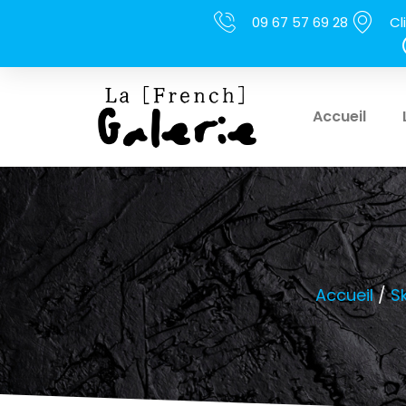
09 67 57 69 28
Cl
Accueil
Accueil
/
S