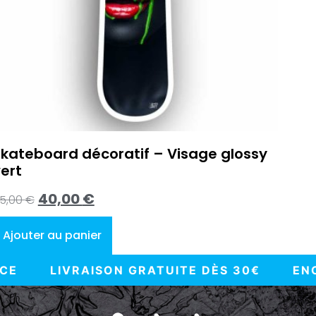
kateboard décoratif – Visage glossy
ert
40,00
€
5,00
€
Ajouter au panier
RATUITE DÈS 30€
ENCRE UV CERTIFIÉE