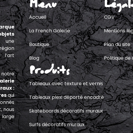
Menu
Légal
Accueil
CGV
arque
La French Galerie
Mentions lé
bjets
s une
Boutique
Plan du site
région
 l’art
Blog
Politique de 
Produits
 notre
alerie
Tableaux avec texture et vernis
raux :
ères
qui
Tableaux plexi déporté encadré
ionnés
t, nous
Skateboards décoratifs muraux
 large
Surfs décoratifs muraux