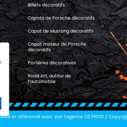
Billets décoratifs
Capots de Porsche décoratifs
Capot de Mustang décoratifs
Capot moteur de Porsche
décoratifs
Portières décoratives
e
Road Art, autour de
l’automobile
réalisé et référencé avec par l’agence D2 PROD
/
Copyrig