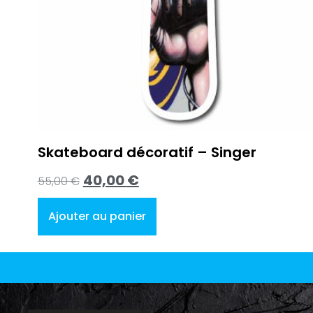
Skateboard décoratif – Singer
40,00
€
55,00
€
Ajouter au panier
LA FRENCH GA