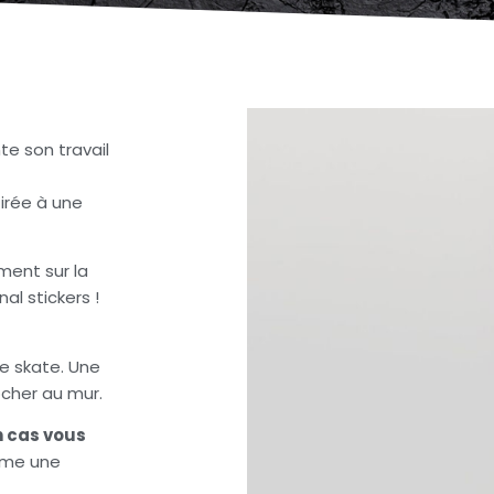
te son travail
irée à un
e
ment sur la
al stickers !
de skate. Une
ocher au mur.
 cas vous
me une