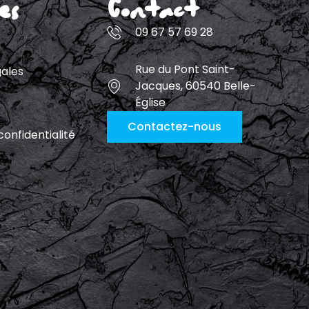
es
Contact
09 67 57 69 28
Rue du Pont Saint-
gales
Jacques, 60540 Belle-
Église
Contactez-nous
confidentialité