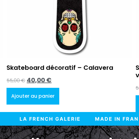
Skateboard décoratif – Calavera
S
v
40,00
€
55,00
€
5
Ajouter au panier
LERIE
MADE IN FRANCE
LIVRAISON G