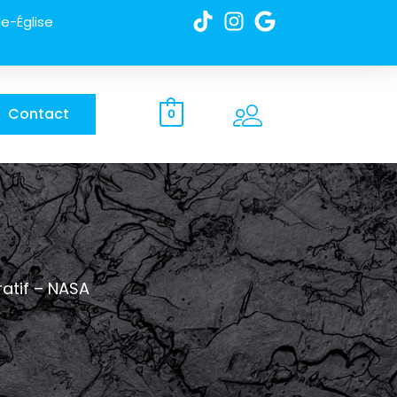
e-Église
Contact
0
atif – NASA