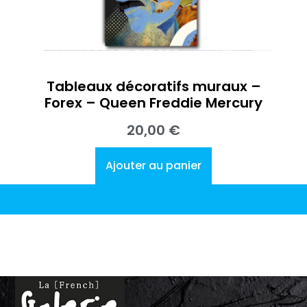
Tableaux décoratifs muraux –
Forex – Queen Freddie Mercury
20,00
€
Ajouter au panier
L