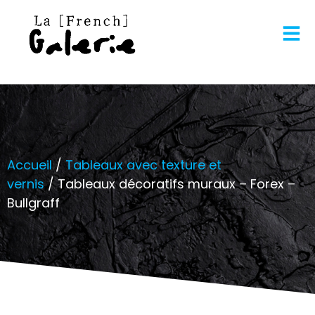
Accueil
/
Tableaux avec texture et
vernis
/ Tableaux décoratifs muraux – Forex –
Bullgraff