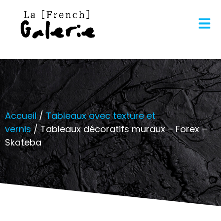
Accueil
/
Tableaux avec texture et
vernis
/ Tableaux décoratifs muraux – Forex –
Skateba