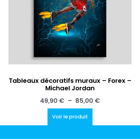
Tableaux décoratifs muraux – Forex –
Michael Jordan
49,90
€
–
85,00
€
Voir le produit
LA